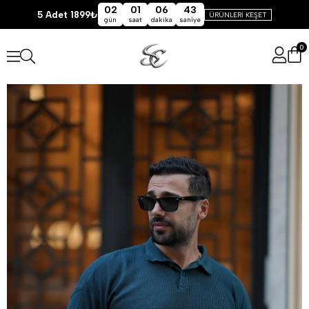
02
01
06
43
5 Adet 1899₺
ÜRÜNLERİ KEŞET
gün
saat
dakika
saniye
0