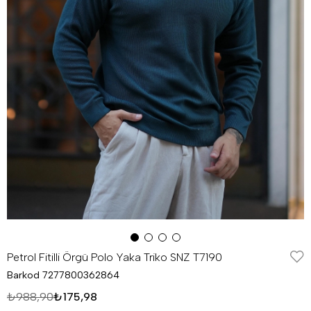
Petrol Fitilli Örgü Polo Yaka Triko SNZ T7190
Barkod
7277800362864
₺988,90
₺175,98