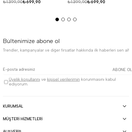
₺1.399,90
₺699,90
₺1.399,90
₺699,90
Bültenimize abone ol
Trendler, kampanyalar ve diğer fırsatlar hakkında ilk haberleri sen al!
ABONE OL
Üyelik koşullarını
ve
kişisel verilerimin
korunmasını kabul
ediyorum.
KURUMSAL
MÜŞTERİ HİZMETLERİ
ALIŞVERİŞ