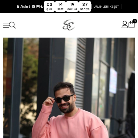
03
14
19
37
5 Adet 1899₺
ÜRÜNLERİ KEŞET
gün
saat
dakika
saniye
0