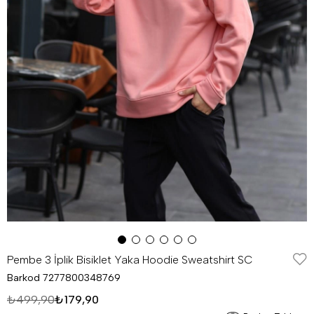
Pembe 3 İplik Bisiklet Yaka Hoodie Sweatshirt SC
Barkod
7277800348769
₺499,90
₺179,90