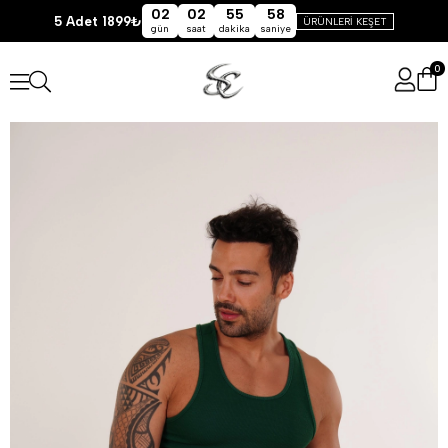
02
02
55
58
5 Adet 1899₺
ÜRÜNLERİ KEŞET
gün
saat
dakika
saniye
0