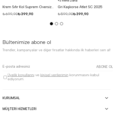
3 Renk Daha
Krem Sıfır Kol Suprem Oversize Atlet
Gri Kaşkorse Atlet SC 2025
₺699,90
₺399,90
₺599,90
₺399,90
Bültenimize abone ol
Trendler, kampanyalar ve diğer fırsatlar hakkında ilk haberleri sen al!
ABONE OL
Üyelik koşullarını
ve
kişisel verilerimin
korunmasını kabul
ediyorum.
KURUMSAL
MÜŞTERİ HİZMETLERİ