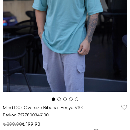
Mind Düz Oversize Ribanalı Penye VSK
Barkod
7277800349100
₺399,90
₺199,90