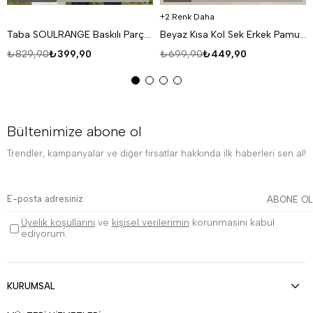
2 Renk Daha
Taba SOULRANGE Baskılı Parçalı Oversize T-SHIRT PNC 1009
Beyaz Kısa Kol Sek Erkek Pamuk Likralı T-SHİRT SC
₺829,90
₺399,90
₺699,90
₺449,90
Bültenimize abone ol
Trendler, kampanyalar ve diğer fırsatlar hakkında ilk haberleri sen al!
ABONE OL
Üyelik koşullarını
ve
kişisel verilerimin
korunmasını kabul
ediyorum.
KURUMSAL