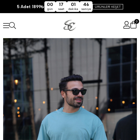
00
17
01
46
5 Adet 1899₺
ÜRÜNLERİ KEŞET
gün
saat
dakika
saniye
0