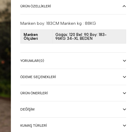
ÜRÜN ÖZELLIKLERI
Manken boy: 183CM Manken kg : 88KG
Manken
Göğüs: 120 Bel: 90 Boy: 183-
Ölçüleri
96KG 34-XL BEDEN
YORUMLAR
(0)
ÖDEME SEÇENEKLERI
ÜRÜN ÖNERILERI
DEĞIŞIM
KUMAŞ TÜRLERI