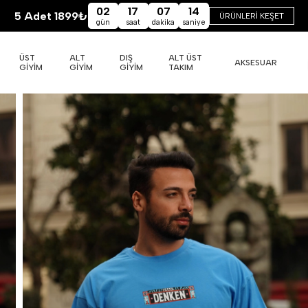
02
17
07
12
5 Adet 1899₺
ÜRÜNLERİ KEŞET
gün
saat
dakika
saniye
ÜST
ALT
DIŞ
ALT ÜST
AKSESUAR
GİYİM
GİYİM
GİYİM
TAKIM