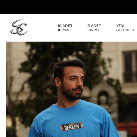
10 ADET
5 ADET
YENİ
1899₺
1899₺
GELENLER