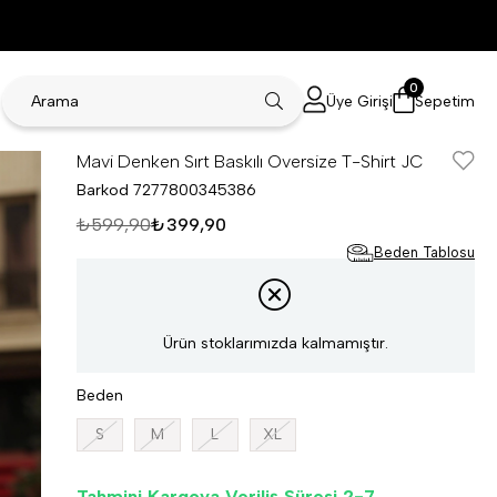
0
Üye Girişi
Sepetim
Mavi Denken Sırt Baskılı Oversize T-Shirt JC
Barkod
7277800345386
₺599,90
₺399,90
Beden Tablosu
Ürün stoklarımızda kalmamıştır.
Beden
S
M
L
XL
Tahmini Kargoya Veriliş Süresi 2-7