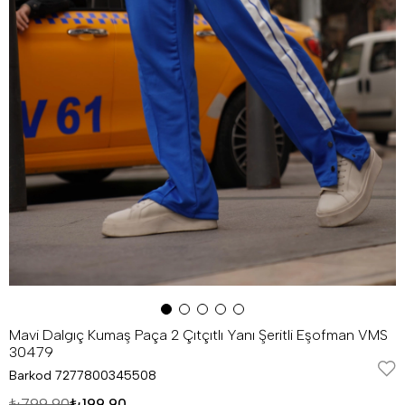
Mavi Dalgıç Kumaş Paça 2 Çıtçıtlı Yanı Şeritli Eşofman VMS
30479
Barkod
7277800345508
₺799,90
₺199,90