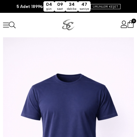
04
09
34
47
5 Adet 1899₺
ÜRÜNLERİ KEŞET
gün
saat
dakika
saniye
0