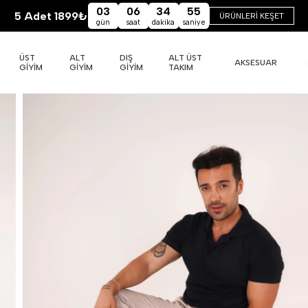
03
06
34
54
5 Adet 1899₺
ÜRÜNLERİ KEŞET
gün
saat
dakika
saniye
ÜST
ALT
DIŞ
ALT ÜST
AKSESUAR
GİYİM
GİYİM
GİYİM
TAKIM