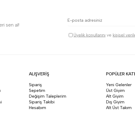
ri sen al!
Üyelik koşullarını
ve
kişisel veri
ALIŞVERİŞ
POPÜLER KAT
Sipariş
Yeni Gelenler
ı
Sepetim
Üst Giyim
Değişim Taleplerim
Alt Giyim
i
Sipariş Takibi
Dış Giyim
Hesabım
Alt Üst Takım