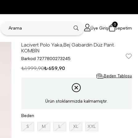
0
Üye Girişi
Sepetim
Lacivert Polo Yaka,Bej Gabardin Düz Pant.
KOMBİN
Barkod
7277800273245
₺1.999,90
₺659,90
Beden Tablosu
Ürün stoklarımızda kalmamıştır.
Beden
S
M
L
XL
XXL