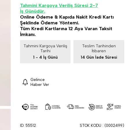
Tahmini Kargoya Veriliş Süresi 2-7
İş Günüdür.
Online Ödeme & Kapıda Nakit Kredi Kartı
Şeklinde Ödeme Yöntemi.
Tüm Kredi Kartlarına 12 Aya Varan Taksit
İmkanı.
Tahmini Kargoya Veriliş
Teslim Tarihinden
Tarihi
İtibaren
1 - 4 İş Günü
14 Gün İade Süresi
Gelince
Haber Ver
ID: 55512
STOK KODU
(0002499)