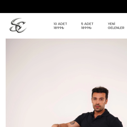
10 ADET
5 ADET
YENİ
1899₺
1899₺
GELENLER