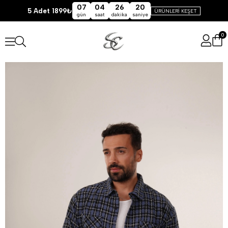
07
04
26
19
5 Adet 1899₺
ÜRÜNLERİ KEŞET
gün
saat
dakika
saniye
0