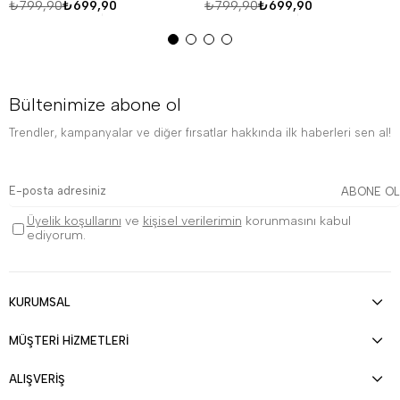
₺799,90
₺699,90
₺799,90
₺699,90
Bültenimize abone ol
Trendler, kampanyalar ve diğer fırsatlar hakkında ilk haberleri sen al!
ABONE OL
Üyelik koşullarını
ve
kişisel verilerimin
korunmasını kabul
ediyorum.
KURUMSAL
MÜŞTERİ HİZMETLERİ
ALIŞVERİŞ