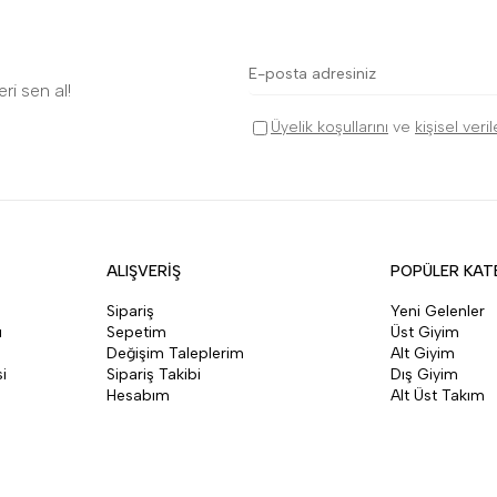
ri sen al!
Üyelik koşullarını
ve
kişisel veri
ALIŞVERİŞ
POPÜLER KAT
Sipariş
Yeni Gelenler
ı
Sepetim
Üst Giyim
Değişim Taleplerim
Alt Giyim
i
Sipariş Takibi
Dış Giyim
Hesabım
Alt Üst Takım