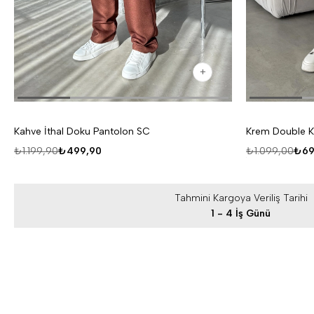
Kahve İthal Doku Pantolon SC
Krem Double K
₺1.199,90
₺499,90
₺1.099,00
₺69
Tahmini Kargoya Veriliş Tarihi
1 - 4 İş Günü