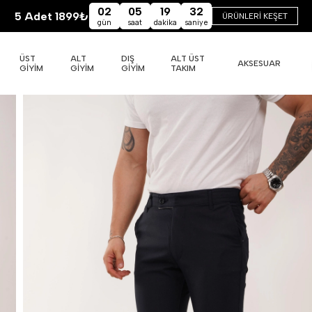
02
05
19
30
5 Adet 1899₺
ÜRÜNLERİ KEŞET
gün
saat
dakika
saniye
ÜST
ALT
DIŞ
ALT ÜST
AKSESUAR
GİYİM
GİYİM
GİYİM
TAKIM