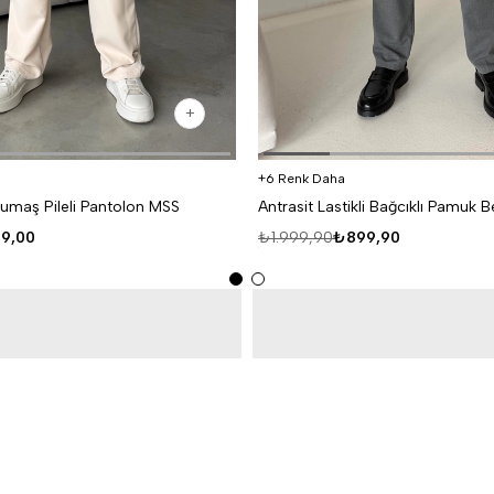
6 Renk Daha
umaş Pileli Pantolon MSS
9,00
₺1.999,90
₺899,90