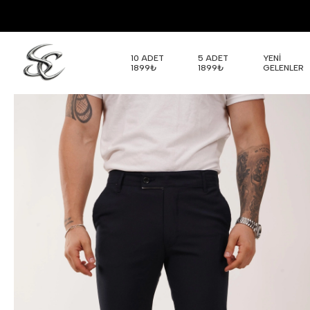
10 ADET
5 ADET
YENİ
1899₺
1899₺
GELENLER