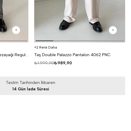
2 Renk Daha
Antrasit Lastikli Bağcıklı Pamuk Bezayağı Regular Fit Kumaş Pant snz 1265
Taş Double Palazzo Pantalon 4062 PNC
₺1.999,90
₺989,90
Teslim Tarihinden İtibaren
14 Gün İade Süresi