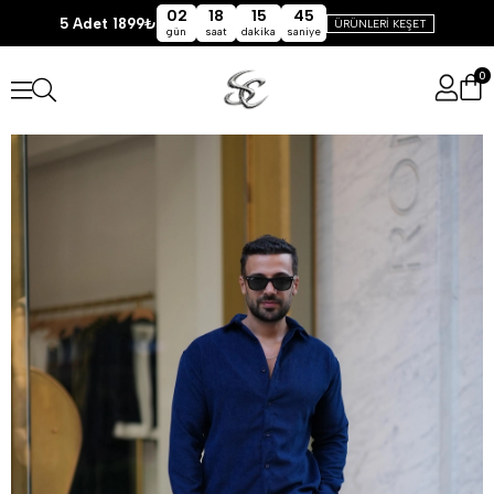
02
18
15
44
5 Adet 1899₺
ÜRÜNLERİ KEŞET
gün
saat
dakika
saniye
0