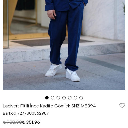
Lacivert Fitilli İnce Kadife Gömlek SNZ M8394
Barkod
7277800362987
₺988,90
₺351,96