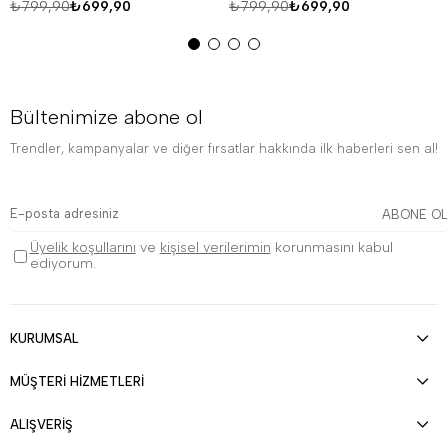
₺799,90
₺699,90
₺799,90
₺699,90
Bültenimize abone ol
Trendler, kampanyalar ve diğer fırsatlar hakkında ilk haberleri sen al!
ABONE OL
Üyelik koşullarını
ve
kişisel verilerimin
korunmasını kabul
ediyorum.
KURUMSAL
MÜŞTERİ HİZMETLERİ
ALIŞVERİŞ