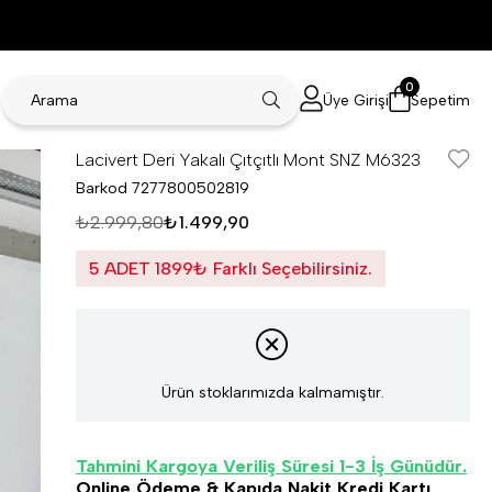
0
Üye Girişi
Sepetim
Lacivert Deri Yakalı Çıtçıtlı Mont SNZ M6323
Barkod
7277800502819
₺2.999,80
₺1.499,90
5 ADET 1899₺ Farklı Seçebilirsiniz.
Ürün stoklarımızda kalmamıştır.
Tahmini Kargoya Veriliş Süresi 1-3 İş Günüdür.
Online Ödeme & Kapıda Nakit Kredi Kartı