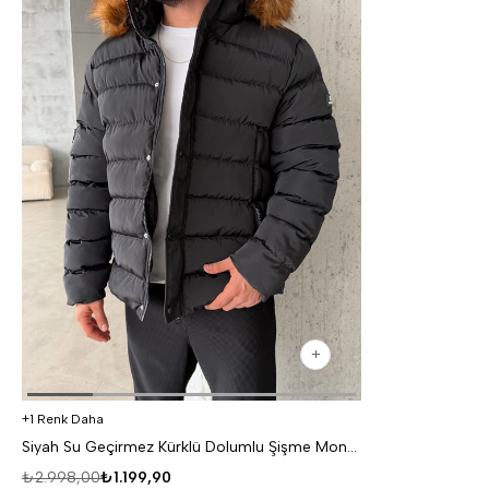
1 Renk Daha
Siyah Su Geçirmez Kürklü Dolumlu Şişme Mont FP
₺2.998,00
₺1.199,90