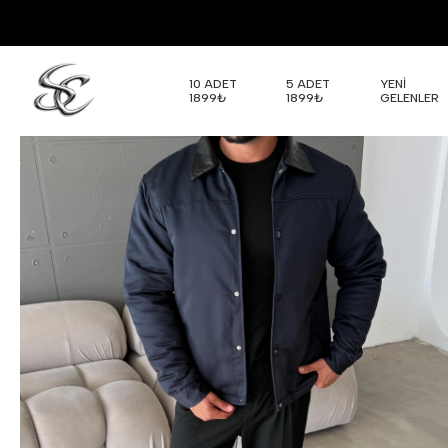
10 ADET
5 ADET
YENİ
1899₺
1899₺
GELENLER