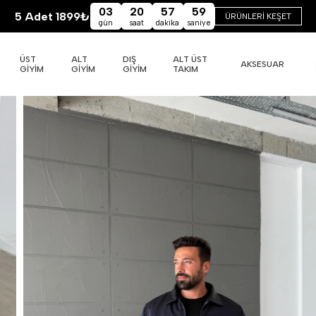
03
20
57
58
5 Adet 1899₺
ÜRÜNLERİ KEŞET
gün
saat
dakika
saniye
ÜST
ALT
DIŞ
ALT ÜST
AKSESUAR
GİYİM
GİYİM
GİYİM
TAKIM