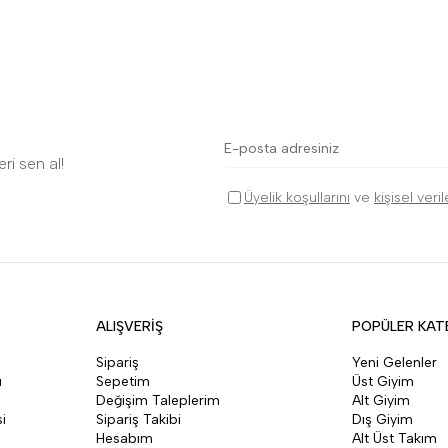
ri sen al!
Üyelik koşullarını
ve
kişisel veri
ALIŞVERİŞ
POPÜLER KAT
Sipariş
Yeni Gelenler
ı
Sepetim
Üst Giyim
Değişim Taleplerim
Alt Giyim
i
Sipariş Takibi
Dış Giyim
Hesabım
Alt Üst Takım