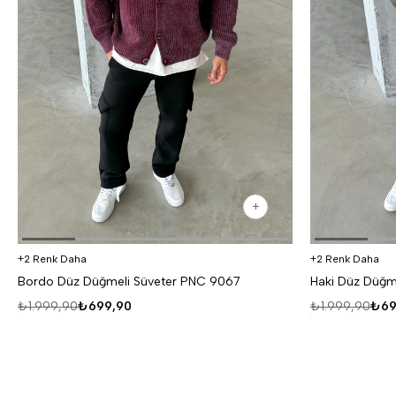
2 Renk Daha
2 Renk Daha
Bordo Düz Düğmeli Süveter PNC 9067
Haki Düz Düğm
₺1.999,90
₺699,90
₺1.999,90
₺69