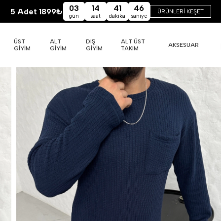
03
14
41
45
5 Adet 1899₺
ÜRÜNLERİ KEŞET
gün
saat
dakika
saniye
ÜST
ALT
DIŞ
ALT ÜST
AKSESUAR
GİYİM
GİYİM
GİYİM
TAKIM