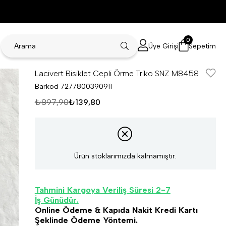
0
Üye Girişi
Sepetim
Lacivert Bisiklet Cepli Örme Triko SNZ M8458
Barkod
7277800390911
₺897,90
₺139,80
Ürün stoklarımızda kalmamıştır.
Tahmini Kargoya Veriliş Süresi 2-7
İş Günüdür.
Online Ödeme & Kapıda Nakit Kredi Kartı
Şeklinde Ödeme Yöntemi.