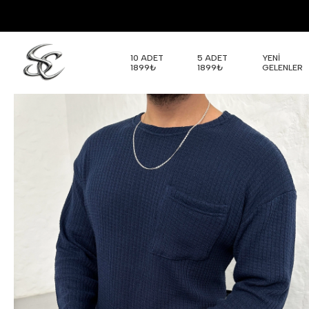
10 ADET
5 ADET
YENİ
1899₺
1899₺
GELENLER