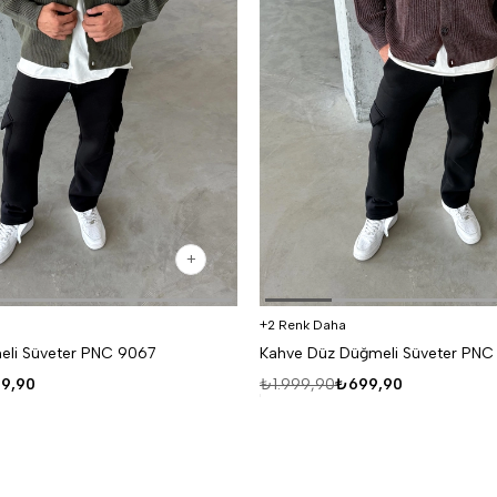
2 Renk Daha
eli Süveter PNC 9067
Kahve Düz Düğmeli Süveter PNC
9,90
₺1.999,90
₺699,90