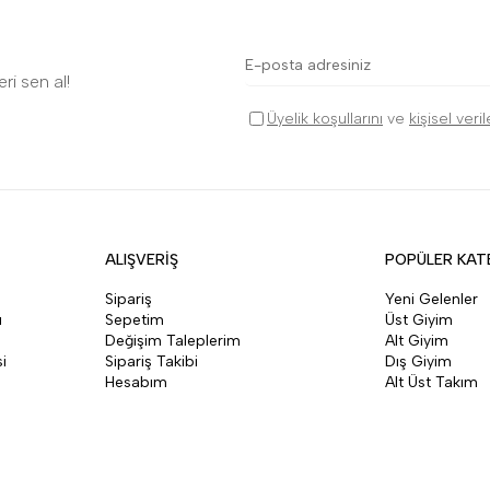
ri sen al!
Üyelik koşullarını
ve
kişisel veri
ALIŞVERİŞ
POPÜLER KAT
Sipariş
Yeni Gelenler
ı
Sepetim
Üst Giyim
Değişim Taleplerim
Alt Giyim
i
Sipariş Takibi
Dış Giyim
Hesabım
Alt Üst Takım