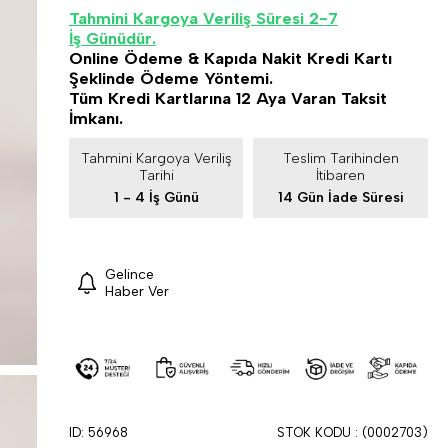
Tahmini Kargoya Veriliş Süresi 2-7
İş Günüdür.
Online Ödeme & Kapıda Nakit Kredi Kartı
Şeklinde Ödeme Yöntemi.
Tüm Kredi Kartlarına 12 Aya Varan Taksit
İmkanı.
Tahmini Kargoya Veriliş
Teslim Tarihinden
Tarihi
İtibaren
1 - 4 İş Günü
14 Gün İade Süresi
Gelince
Haber Ver
ID: 56968
STOK KODU
(0002703)