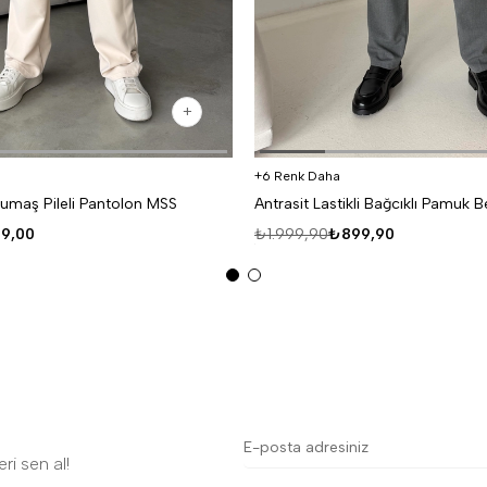
6 Renk Daha
umaş Pileli Pantolon MSS
9,00
₺1.999,90
₺899,90
ri sen al!