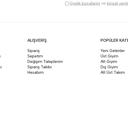
Üyelik koşullarını
ve
kişisel veri
ALIŞVERİŞ
POPÜLER KAT
Sipariş
Yeni Gelenler
ı
Sepetim
Üst Giyim
Değişim Taleplerim
Alt Giyim
i
Sipariş Takibi
Dış Giyim
Hesabım
Alt Üst Takım