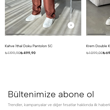
Kahve İthal Doku Pantolon SC
Krem Double K
₺1.199,90
₺499,90
₺1.099,00
₺69
Bültenimize abone ol
Trendler, kampanyalar ve diğer fırsatlar hakkında ilk haberle