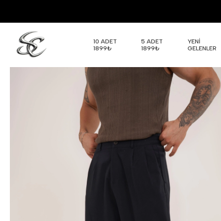
10 ADET
5 ADET
YENİ
1899₺
1899₺
GELENLER