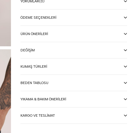
YORUMLAR
(0)
ÖDEME SEÇENEKLERI
ÜRÜN ÖNERILERI
DEĞIŞIM
KUMAŞ TÜRLERI
BEDEN TABLOSU
YIKAMA & BAKIM ÖNERILERI
KARGO VE TESLIMAT