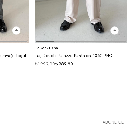
2 Renk Daha
Antrasit Lastikli Bağcıklı Pamuk Bezayağı Regular Fit Kumaş Pant snz 1265
Taş Double Palazzo Pantalon 4062 PNC
₺1.999,90
₺989,90
ABONE OL