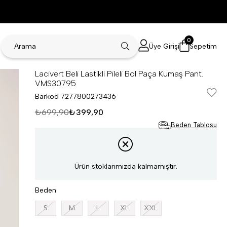
0
Üye Girişi
Sepetim
Lacivert Beli Lastikli Pileli Bol Paça Kumaş Pant.
VMS30795
Barkod
7277800273436
₺699,90
₺399,90
Beden Tablosu
Ürün stoklarımızda kalmamıştır.
Beden
S
M
L
XL
XXL