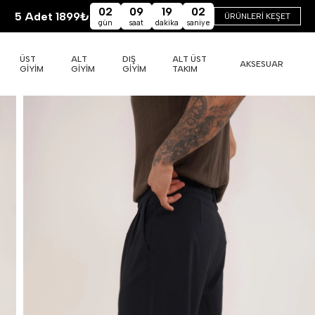
02
09
19
01
5 Adet 1899₺
ÜRÜNLERİ KEŞET
gün
saat
dakika
saniye
ÜST
ALT
DIŞ
ALT ÜST
AKSESUAR
GİYİM
GİYİM
GİYİM
TAKIM