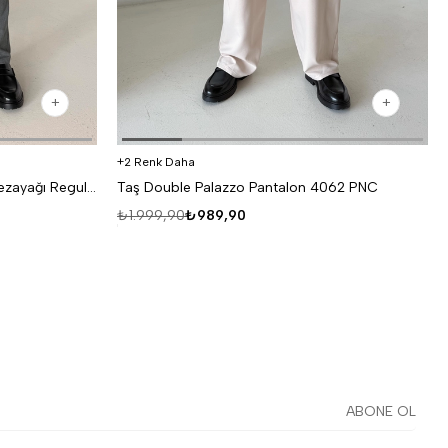
2 Renk Daha
Antrasit Lastikli Bağcıklı Pamuk Bezayağı Regular Fit Kumaş Pant snz 1265
Taş Double Palazzo Pantalon 4062 PNC
₺1.999,90
₺989,90
ABONE OL