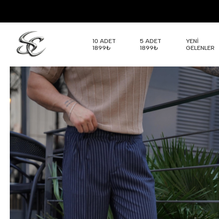
10 ADET
5 ADET
YENİ
1899₺
1899₺
GELENLER