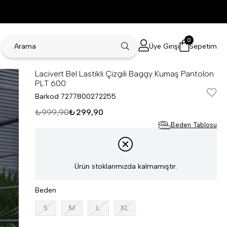
0
Üye Girişi
Sepetim
Lacivert Bel Lastikli Çizgili Baggy Kumaş Pantolon
PLT 600
Barkod
7277800272255
₺999,90
₺299,90
Beden Tablosu
Ürün stoklarımızda kalmamıştır.
Beden
S
M
L
XL