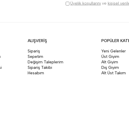
Üyelik koşullarını
ve
kişisel veri
ALIŞVERİŞ
POPÜLER KAT
Sipariş
Yeni Gelenler
ı
Sepetim
Üst Giyim
Değişim Taleplerim
Alt Giyim
i
Sipariş Takibi
Dış Giyim
Hesabım
Alt Üst Takım