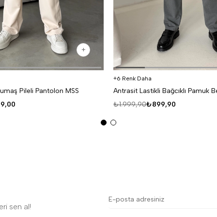
6 Renk Daha
umaş Pileli Pantolon MSS
9,00
₺1.999,90
₺899,90
ri sen al!