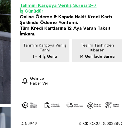
Tahmini Kargoya Veriliş Süresi 2-7
İş Günüdür.
Online Ödeme & Kapıda Nakit Kredi Kartı
Şeklinde Ödeme Yöntemi.
Tüm Kredi Kartlarına 12 Aya Varan Taksit
İmkanı.
Tahmini Kargoya Veriliş
Teslim Tarihinden
Tarihi
İtibaren
1 - 4 İş Günü
14 Gün İade Süresi
Gelince
Haber Ver
ID: 50949
STOK KODU
(0002389)