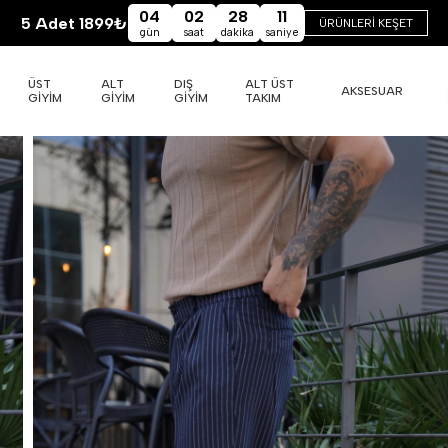
04
02
28
10
5 Adet 1899₺
ÜRÜNLERİ KEŞET
gün
saat
dakika
saniye
ÜST
ALT
DIŞ
ALT ÜST
AKSESUAR
GİYİM
GİYİM
GİYİM
TAKIM