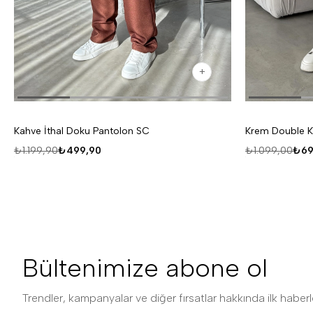
Kahve İthal Doku Pantolon SC
Krem Double K
₺1.199,90
₺499,90
₺1.099,00
₺69
Bültenimize abone ol
Trendler, kampanyalar ve diğer fırsatlar hakkında ilk haberle