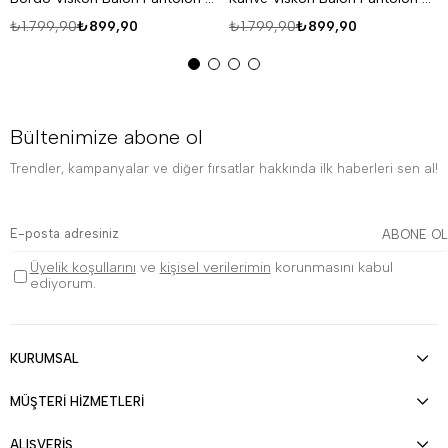
₺1.799,90
₺899,90
₺1.799,90
₺899,90
Bültenimize abone ol
Trendler, kampanyalar ve diğer fırsatlar hakkında ilk haberleri sen al!
ABONE OL
Üyelik koşullarını
ve
kişisel verilerimin
korunmasını kabul
ediyorum.
KURUMSAL
MÜŞTERİ HİZMETLERİ
ALIŞVERİŞ