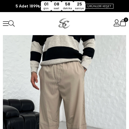
01
08
58
25
5 Adet 1899₺
ÜRÜNLERİ KEŞET
gün
saat
dakika
saniye
0