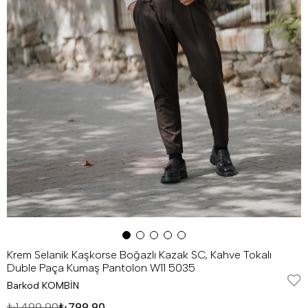
Krem Selanik Kaşkorse Boğazlı Kazak SC, Kahve Tokalı
Duble Paça Kumaş Pantolon W11 5035
Barkod
KOMBİN
₺1.499,90
₺799,90