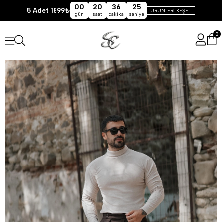
00
20
36
25
5 Adet 1899₺
ÜRÜNLERİ KEŞET
gün
saat
dakika
saniye
0