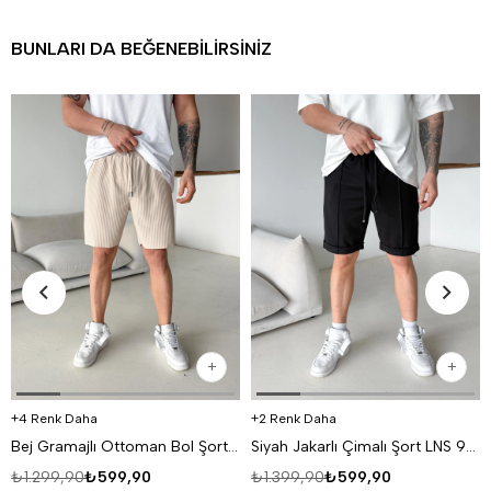
BUNLARI DA BEĞENEBILIRSINIZ
4 Renk Daha
2 Renk Daha
Bej Gramajlı Ottoman Bol Şort 93093 LNS
Siyah Jakarlı Çimalı Şort LNS 93056
₺1.299,90
₺599,90
₺1.399,90
₺599,90