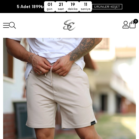
01
21
19
11
5 Adet 1899₺
ÜRÜNLERİ KEŞET
gün
saat
dakika
saniye
0