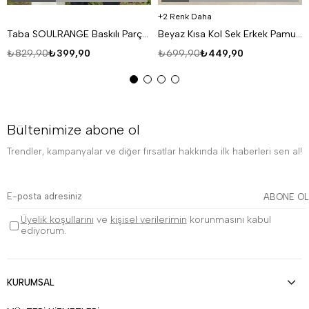
2 Renk Daha
Taba SOULRANGE Baskılı Parçalı Oversize T-SHIRT PNC 1009
Beyaz Kısa Kol Sek Erkek Pamuk Likralı T-SHİRT SC
₺829,90
₺399,90
₺699,90
₺449,90
Bültenimize abone ol
Trendler, kampanyalar ve diğer fırsatlar hakkında ilk haberleri sen al!
ABONE OL
Üyelik koşullarını
ve
kişisel verilerimin
korunmasını kabul
ediyorum.
KURUMSAL