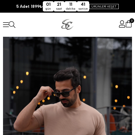
01
21
11
41
5 Adet 1899₺
ÜRÜNLERİ KEŞET
gün
saat
dakika
saniye
0