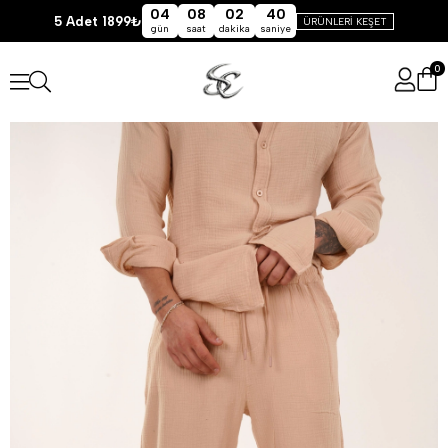
04
08
02
39
5 Adet 1899₺
ÜRÜNLERİ KEŞET
gün
saat
dakika
saniye
0