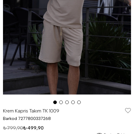
Krem Kapris Takım TK 1009
Barkod
7277800337268
₺799,90
₺499,90