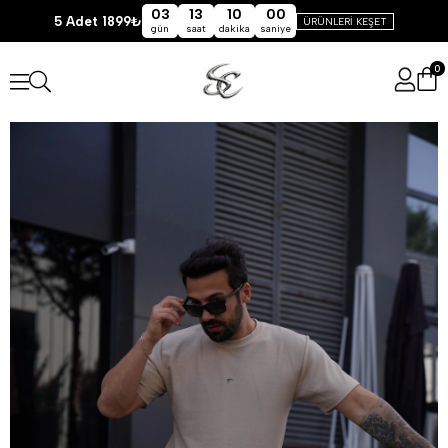
03
13
10
00
5 Adet 1899₺
ÜRÜNLERİ KEŞET
gün
saat
dakika
saniye
0