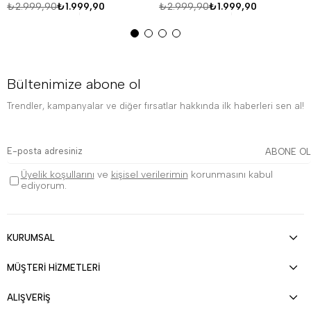
₺2.999,90
₺1.999,90
₺2.999,90
₺1.999,90
Bültenimize abone ol
Trendler, kampanyalar ve diğer fırsatlar hakkında ilk haberleri sen al!
ABONE OL
Üyelik koşullarını
ve
kişisel verilerimin
korunmasını kabul
ediyorum.
KURUMSAL
MÜŞTERİ HİZMETLERİ
ALIŞVERİŞ