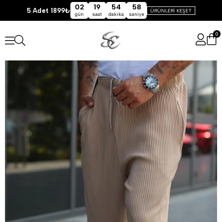
02
19
54
58
5 Adet 1899₺
ÜRÜNLERİ KEŞET
gün
saat
dakika
saniye
0