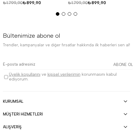
₺1.799,90
₺899,90
₺1.799,90
₺899,90
Bültenimize abone ol
Trendler, kampanyalar ve diğer fırsatlar hakkında ilk haberleri sen al!
ABONE OL
Üyelik koşullarını
ve
kişisel verilerimin
korunmasını kabul
ediyorum.
KURUMSAL
MÜŞTERİ HİZMETLERİ
ALIŞVERİŞ