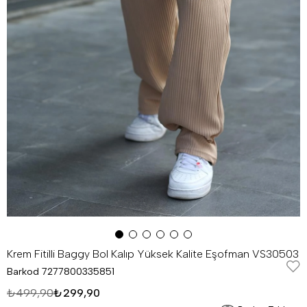
Krem Fitilli Baggy Bol Kalıp Yüksek Kalite Eşofman VS30503
Barkod
7277800335851
₺499,90
₺299,90