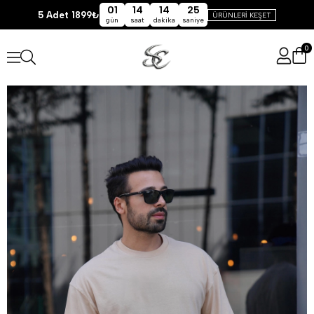
01
14
14
24
5 Adet 1899₺
ÜRÜNLERİ KEŞET
gün
saat
dakika
saniye
0