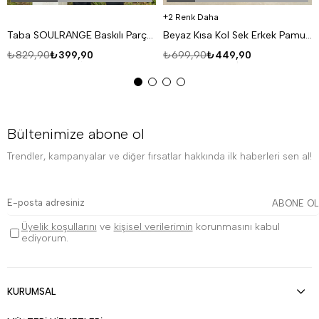
2 Renk Daha
Taba SOULRANGE Baskılı Parçalı Oversize T-SHIRT PNC 1009
Beyaz Kısa Kol Sek Erkek Pamuk Likralı T-SHİRT SC
₺829,90
₺399,90
₺699,90
₺449,90
Bültenimize abone ol
Trendler, kampanyalar ve diğer fırsatlar hakkında ilk haberleri sen al!
ABONE OL
Üyelik koşullarını
ve
kişisel verilerimin
korunmasını kabul
ediyorum.
KURUMSAL