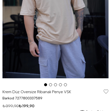
Krem Düz Oversize Ribanalı Penye VSK
Barkod
7277800337589
₺399,90
₺199,90