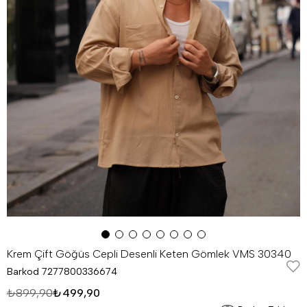
Krem Çift Göğüs Cepli Desenli Keten Gömlek VMS 30340
Barkod
7277800336674
₺899,90
₺499,90