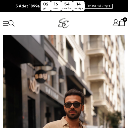
02
16
54
14
5 Adet 1899₺
ÜRÜNLERİ KEŞET
gün
saat
dakika
saniye
0