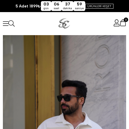
03
06
37
59
5 Adet 1899₺
ÜRÜNLERİ KEŞET
gün
saat
dakika
saniye
0