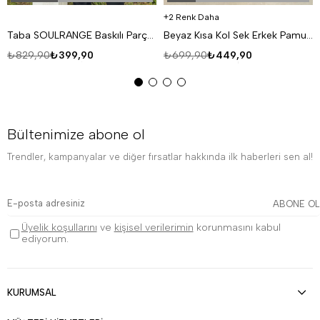
2 Renk Daha
Taba SOULRANGE Baskılı Parçalı Oversize T-SHIRT PNC 1009
Beyaz Kısa Kol Sek Erkek Pamuk Likralı T-SHİRT SC
₺829,90
₺399,90
₺699,90
₺449,90
Bültenimize abone ol
Trendler, kampanyalar ve diğer fırsatlar hakkında ilk haberleri sen al!
ABONE OL
Üyelik koşullarını
ve
kişisel verilerimin
korunmasını kabul
ediyorum.
KURUMSAL