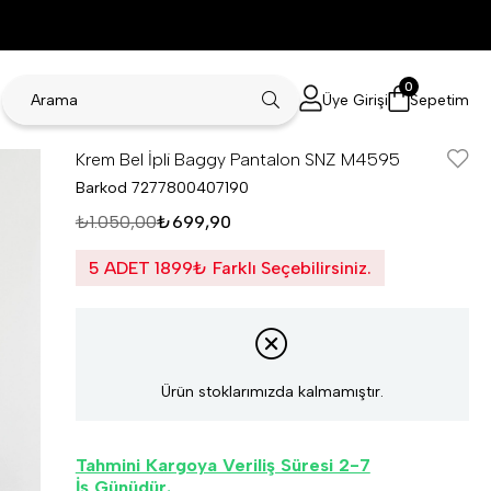
0
Üye Girişi
Sepetim
Krem Bel İpli Baggy Pantalon SNZ M4595
Barkod
7277800407190
₺1.050,00
₺699,90
5 ADET 1899₺ Farklı Seçebilirsiniz.
Ürün stoklarımızda kalmamıştır.
Tahmini Kargoya Veriliş Süresi 2-7
İş Günüdür.