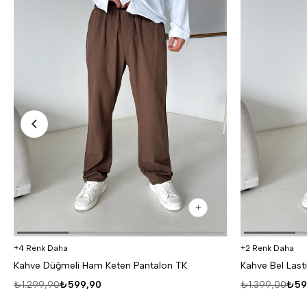
4 Renk Daha
2 Renk Daha
Kahve Düğmeli Ham Keten Pantalon TK
Kahve Bel Last
₺1.299,90
₺599,90
₺1.399,00
₺59