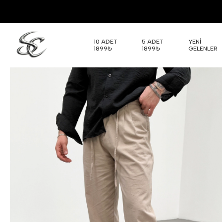
10 ADET
5 ADET
YENİ
1899₺
1899₺
GELENLER