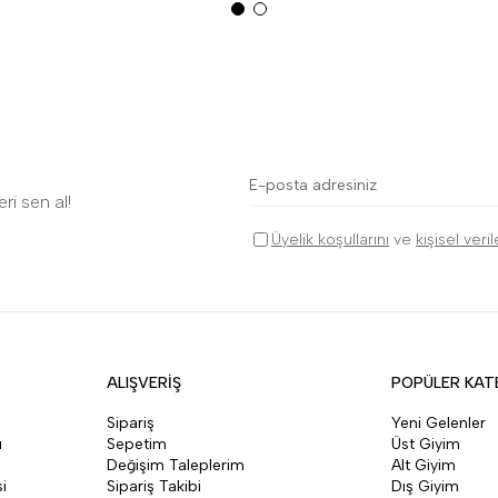
ri sen al!
Üyelik koşullarını
ve
kişisel veri
ALIŞVERİŞ
POPÜLER KAT
Sipariş
Yeni Gelenler
ı
Sepetim
Üst Giyim
Değişim Taleplerim
Alt Giyim
i
Sipariş Takibi
Dış Giyim