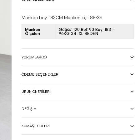
Manken boy: 183CM Manken kg : 88KG
Manken
Göğüs: 120 Bel: 90 Boy: 183-
Ölçüleri
96KG 34-XL BEDEN
YORUMLAR
(0)
ÖDEME SEÇENEKLERI
ÜRÜN ÖNERILERI
DEĞIŞIM
KUMAŞ TÜRLERI