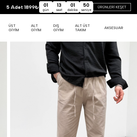
01
13
01
49
5 Adet 1899₺
ÜRÜNLERİ KEŞET
gün
saat
dakika
saniye
ÜST
ALT
DIŞ
ALT ÜST
AKSESUAR
GİYİM
GİYİM
GİYİM
TAKIM