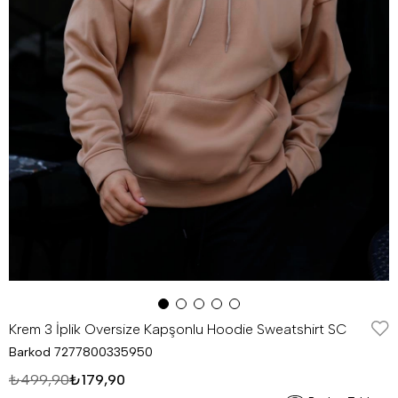
Krem 3 İplik Oversize Kapşonlu Hoodie Sweatshirt SC
Barkod
7277800335950
₺499,90
₺179,90