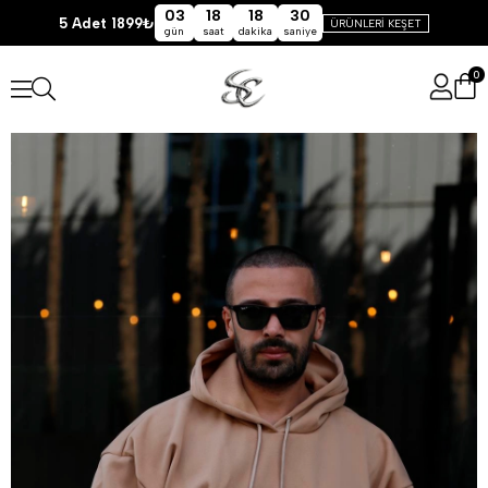
03
18
18
29
5 Adet 1899₺
ÜRÜNLERİ KEŞET
gün
saat
dakika
saniye
0