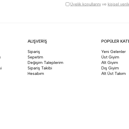
Üyelik koşullarını
ve
kişisel veri
ALIŞVERİŞ
POPÜLER KAT
Sipariş
Yeni Gelenler
ı
Sepetim
Üst Giyim
Değişim Taleplerim
Alt Giyim
i
Sipariş Takibi
Dış Giyim
Hesabım
Alt Üst Takım