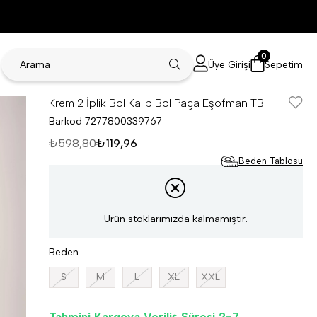
0
Üye Girişi
Sepetim
Krem 2 İplik Bol Kalıp Bol Paça Eşofman TB
Barkod
7277800339767
₺598,80
₺119,96
Beden Tablosu
Ürün stoklarımızda kalmamıştır.
Beden
S
M
L
XL
XXL
Tahmini Kargoya Veriliş Süresi 2-7