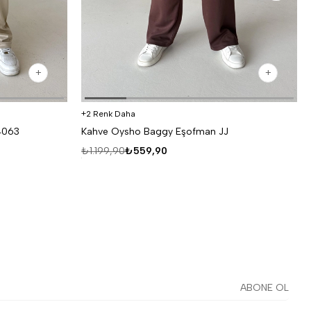
2 Renk Daha
4063
Kahve Oysho Baggy Eşofman JJ
₺1.199,90
₺559,90
ABONE OL