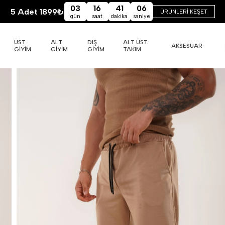
03
16
41
05
5 Adet 1899₺
ÜRÜNLERİ KEŞET
gün
saat
dakika
saniye
ÜST
ALT
DIŞ
ALT ÜST
AKSESUAR
GİYİM
GİYİM
GİYİM
TAKIM