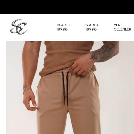
10 ADET
5 ADET
YENİ
1899₺
1899₺
GELENLER