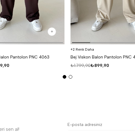
2 Renk Daha
Balon Pantolon PNC 4063
Bej Viskon Balon Pantolon PNC 
9,90
₺1.799,90
₺899,90
ri sen al!