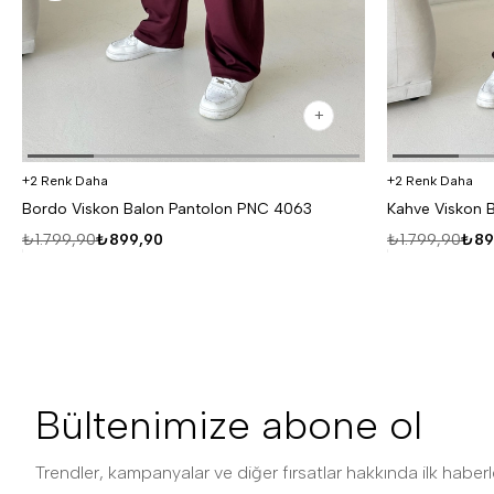
2 Renk Daha
2 Renk Daha
Bordo Viskon Balon Pantolon PNC 4063
Kahve Viskon 
₺1.799,90
₺899,90
₺1.799,90
₺89
Bültenimize abone ol
Trendler, kampanyalar ve diğer fırsatlar hakkında ilk haberle