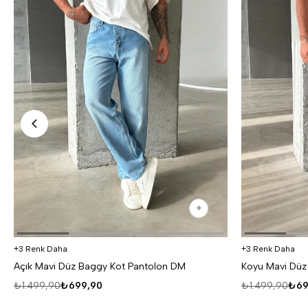
3 Renk Daha
3 Renk Daha
Açık Mavi Düz Baggy Kot Pantolon DM
Koyu Mavi Düz
₺1.499,90
₺699,90
₺1.499,90
₺69