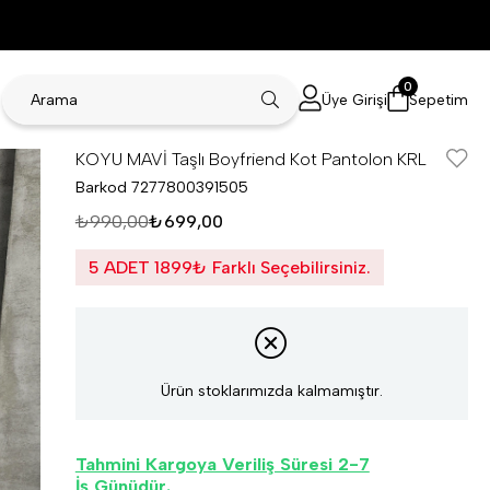
0
Üye Girişi
Sepetim
KOYU MAVİ Taşlı Boyfriend Kot Pantolon KRL
Barkod
7277800391505
₺990,00
₺699,00
5 ADET 1899₺ Farklı Seçebilirsiniz.
Ürün stoklarımızda kalmamıştır.
Tahmini Kargoya Veriliş Süresi 2-7
İş Günüdür.