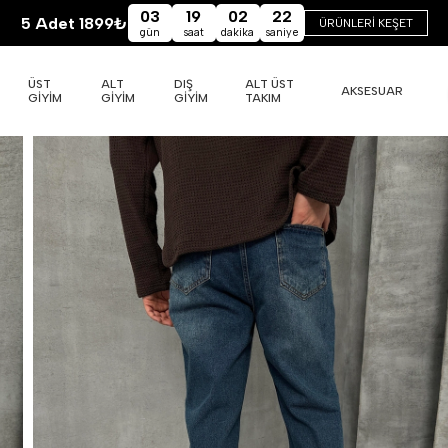
03
19
02
20
5 Adet 1899₺
ÜRÜNLERİ KEŞET
gün
saat
dakika
saniye
ÜST
ALT
DIŞ
ALT ÜST
AKSESUAR
GİYİM
GİYİM
GİYİM
TAKIM