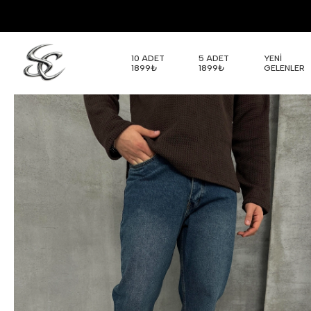
10 ADET
5 ADET
YENİ
1899₺
1899₺
GELENLER