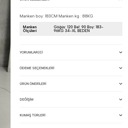
Manken boy: 183CM Manken kg : 88KG
Manken
Göğüs: 120 Bel: 90 Boy: 183-
Ölçüleri
96KG 34-XL BEDEN
YORUMLAR
(0)
ÖDEME SEÇENEKLERI
ÜRÜN ÖNERILERI
DEĞIŞIM
KUMAŞ TÜRLERI