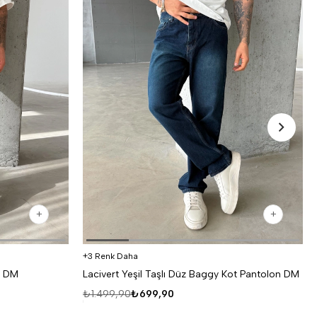
3 Renk Daha
n DM
Lacivert Yeşil Taşlı Düz Baggy Kot Pantolon DM
₺1.499,90
₺699,90