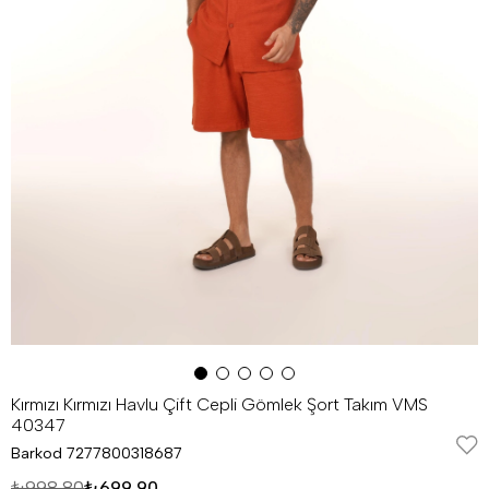
Kırmızı Kırmızı Havlu Çift Cepli Gömlek Şort Takım VMS
40347
Barkod
7277800318687
₺998,80
₺699,90