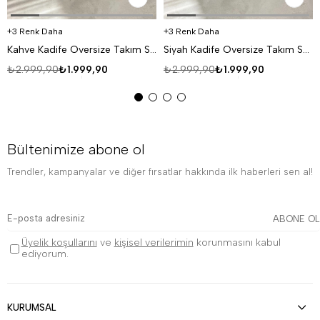
3 Renk Daha
3 Renk Daha
Kahve Kadife Oversize Takım SNZ K5020
Siyah Kadife Oversize Takım SNZ K5020
₺2.999,90
₺1.999,90
₺2.999,90
₺1.999,90
Bültenimize abone ol
Trendler, kampanyalar ve diğer fırsatlar hakkında ilk haberleri sen al!
ABONE OL
Üyelik koşullarını
ve
kişisel verilerimin
korunmasını kabul
ediyorum.
KURUMSAL