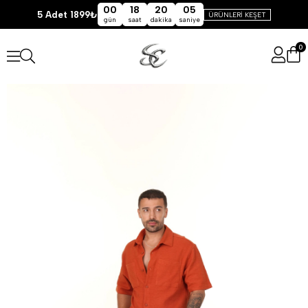
00
18
20
05
5 Adet 1899₺
ÜRÜNLERİ KEŞET
gün
saat
dakika
saniye
0