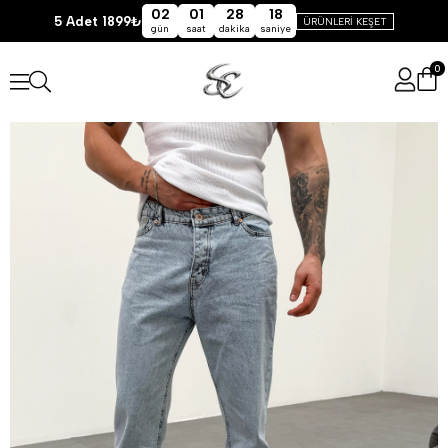
02
01
28
18
5 Adet 1899₺
ÜRÜNLERİ KEŞET
gün
saat
dakika
saniye
0