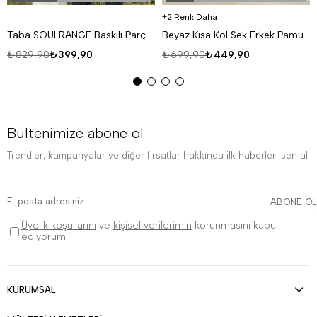
2 Renk Daha
Taba SOULRANGE Baskılı Parçalı Oversize T-SHIRT PNC 1009
Beyaz Kısa Kol Sek Erkek Pamuk Likralı T-SHİRT SC
₺829,90
₺399,90
₺699,90
₺449,90
Bültenimize abone ol
Trendler, kampanyalar ve diğer fırsatlar hakkında ilk haberleri sen al!
ABONE OL
Üyelik koşullarını
ve
kişisel verilerimin
korunmasını kabul
ediyorum.
KURUMSAL