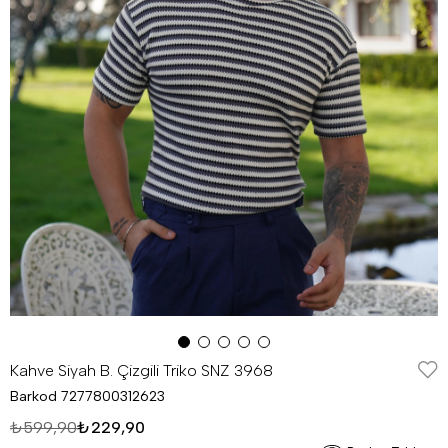
Kahve Siyah B. Çizgili Triko SNZ 3968
Barkod
7277800312623
₺599,90
₺229,90