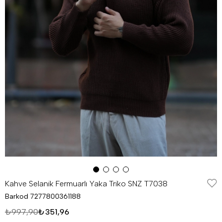
Kahve Selanik Fermuarlı Yaka Triko SNZ T7038
Barkod
7277800361188
₺997,90
₺351,96