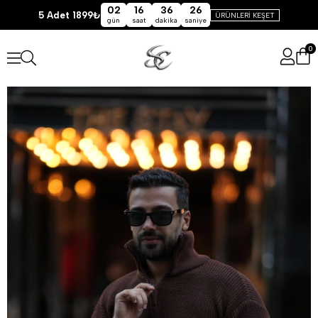
02
16
36
26
5 Adet 1899₺
ÜRÜNLERİ KEŞET
gün
saat
dakika
saniye
0