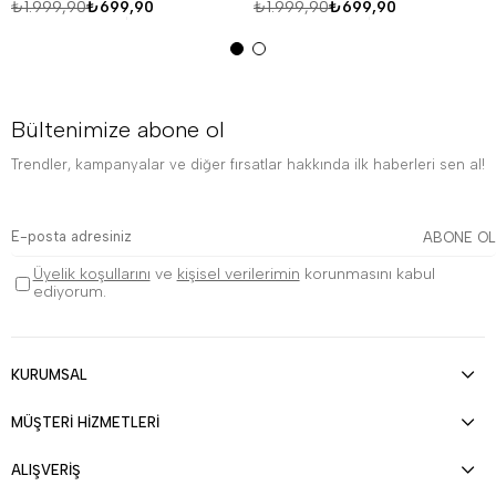
₺1.999,90
₺699,90
₺1.999,90
₺699,90
Bültenimize abone ol
Trendler, kampanyalar ve diğer fırsatlar hakkında ilk haberleri sen al!
ABONE OL
Üyelik koşullarını
ve
kişisel verilerimin
korunmasını kabul
ediyorum.
KURUMSAL
MÜŞTERİ HİZMETLERİ
ALIŞVERİŞ