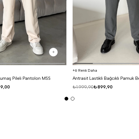
6 Renk Daha
umaş Pileli Pantolon MSS
9,00
₺1.999,90
₺899,90