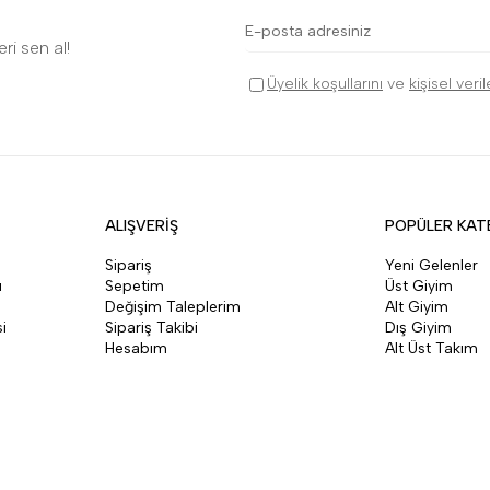
ri sen al!
Üyelik koşullarını
ve
kişisel veri
ALIŞVERİŞ
POPÜLER KAT
Sipariş
Yeni Gelenler
ı
Sepetim
Üst Giyim
Değişim Taleplerim
Alt Giyim
i
Sipariş Takibi
Dış Giyim
Hesabım
Alt Üst Takım