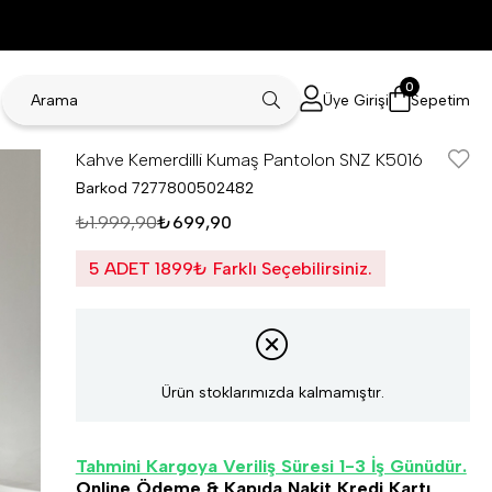
0
Üye Girişi
Sepetim
Kahve Kemerdilli Kumaş Pantolon SNZ K5016
Barkod
7277800502482
₺1.999,90
₺699,90
5 ADET 1899₺ Farklı Seçebilirsiniz.
Ürün stoklarımızda kalmamıştır.
Tahmini Kargoya Veriliş Süresi 1-3 İş Günüdür.
Online Ödeme & Kapıda Nakit Kredi Kartı