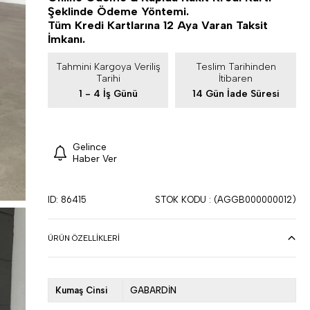
Şeklinde Ödeme Yöntemi.
Tüm Kredi Kartlarına 12 Aya Varan Taksit
İmkanı.
Tahmini Kargoya Veriliş
Teslim Tarihinden
Tarihi
İtibaren
1 - 4 İş Günü
14 Gün İade Süresi
Gelince
Haber Ver
ID: 86415
STOK KODU
(AGGB000000012)
ÜRÜN ÖZELLIKLERI
Kumaş Cinsi
GABARDİN