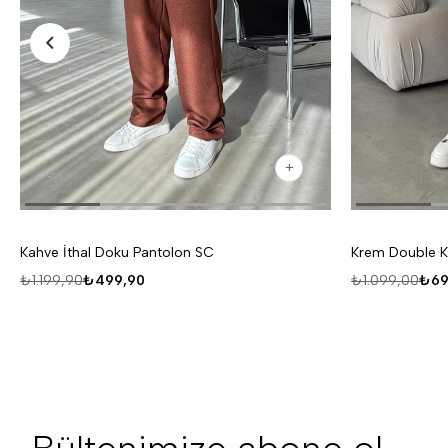
Kahve İthal Doku Pantolon SC
Krem Double K
₺1.199,90
₺499,90
₺1.099,00
₺69