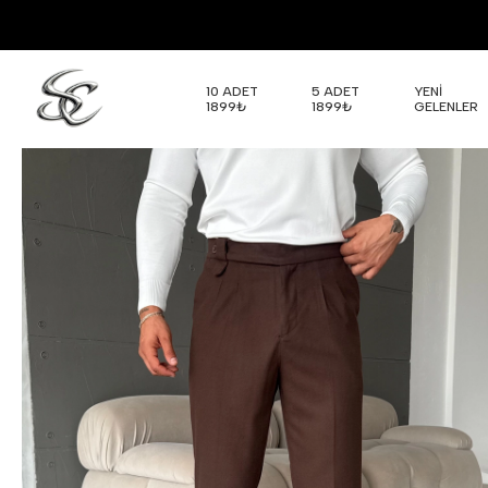
10 ADET
5 ADET
YENİ
1899₺
1899₺
GELENLER