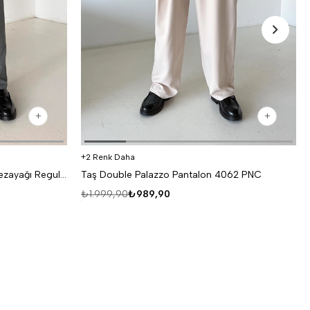
2 Renk Daha
Antrasit Lastikli Bağcıklı Pamuk Bezayağı Regular Fit Kumaş Pant snz 1265
Taş Double Palazzo Pantalon 4062 PNC
₺1.999,90
₺989,90