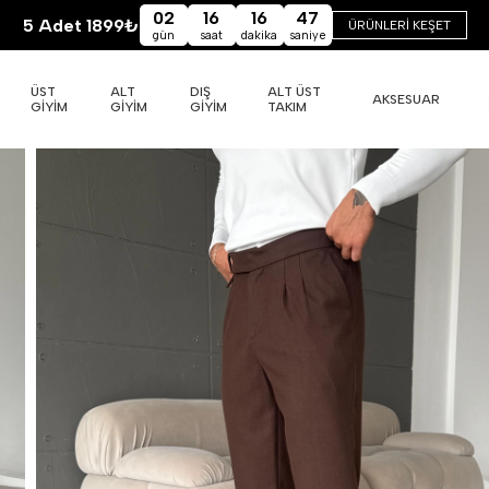
02
16
16
46
5 Adet 1899₺
ÜRÜNLERİ KEŞET
gün
saat
dakika
saniye
ÜST
ALT
DIŞ
ALT ÜST
AKSESUAR
GİYİM
GİYİM
GİYİM
TAKIM