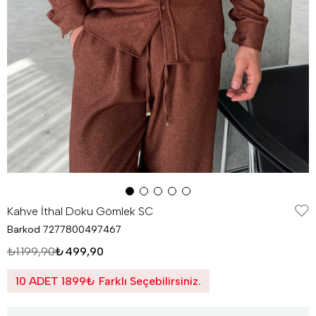
Kahve İthal Doku Gömlek SC
Barkod
7277800497467
₺1.199,90
₺499,90
10 ADET 1899₺ Farklı Seçebilirsiniz.