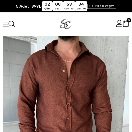
02
08
53
34
5 Adet 1899₺
ÜRÜNLERİ KEŞET
gün
saat
dakika
saniye
0