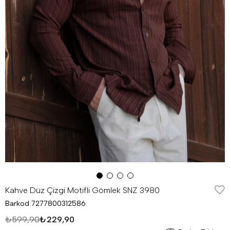
Kahve Düz Çizgi Motifli Gömlek SNZ 3980
Barkod
7277800312586
₺599,90
₺229,90