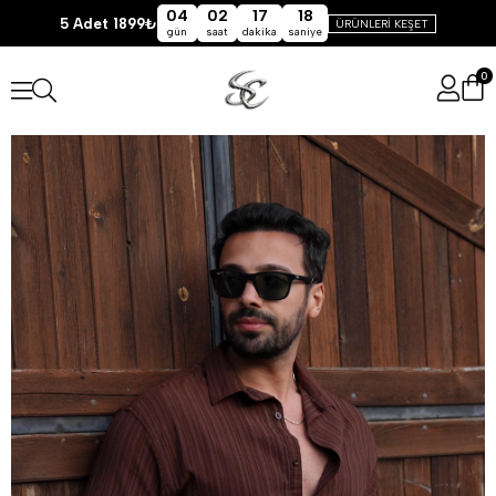
04
02
17
18
5 Adet 1899₺
ÜRÜNLERİ KEŞET
gün
saat
dakika
saniye
0