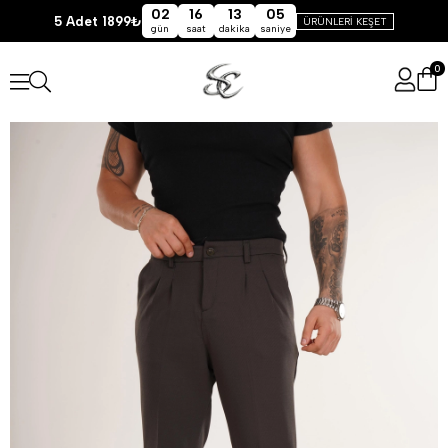
02
16
13
05
5 Adet 1899₺
ÜRÜNLERİ KEŞET
gün
saat
dakika
saniye
0