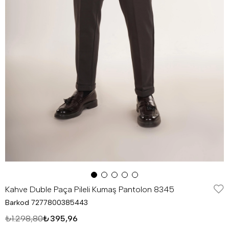
Kahve Duble Paça Pileli Kumaş Pantolon 8345
Barkod
7277800385443
₺1.298,80
₺395,96