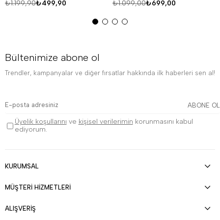
₺1.199,90
₺499,90
₺1.099,00
₺699,00
Bültenimize abone ol
Trendler, kampanyalar ve diğer fırsatlar hakkında ilk haberleri sen al!
ABONE OL
Üyelik koşullarını
ve
kişisel verilerimin
korunmasını kabul
ediyorum.
KURUMSAL
MÜŞTERİ HİZMETLERİ
ALIŞVERİŞ