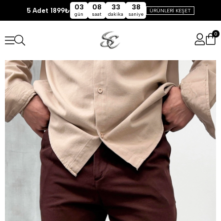
03
08
33
38
5 Adet 1899₺
ÜRÜNLERİ KEŞET
gün
saat
dakika
saniye
0