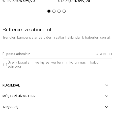
₺1.299,90
₺599,90
₺1.399,00
₺599,90
Bültenimize abone ol
Trendler, kampanyalar ve diğer fırsatlar hakkında ilk haberleri sen al!
ABONE OL
Üyelik koşullarını
ve
kişisel verilerimin
korunmasını kabul
ediyorum.
KURUMSAL
MÜŞTERİ HİZMETLERİ
ALIŞVERİŞ