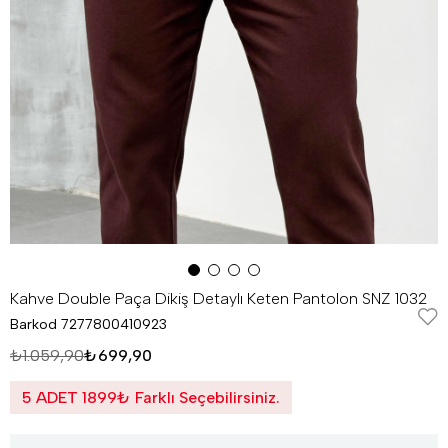
Kahve Double Paça Dikiş Detaylı Keten Pantolon SNZ 1032
Barkod
7277800410923
₺1.059,90
₺699,90
5 ADET 1899₺ Farklı Seçebilirsiniz.