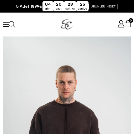
04
20
28
24
5 Adet 1899₺
ÜRÜNLERİ KEŞET
gün
saat
dakika
saniye
0