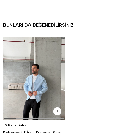
BUNLARI DA BEĞENEBILIRSINIZ
2 Renk Daha
Bebemavi 3 İplik Düğmeli Şardonlu DISORDER Baskılı Hırka VS