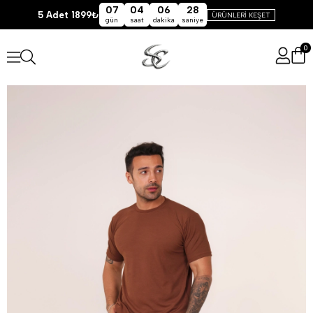
07
04
06
28
5 Adet 1899₺
ÜRÜNLERİ KEŞET
gün
saat
dakika
saniye
0