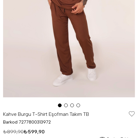
Kahve Burgu T-Shirt Eşofman Takım TB
Barkod
7277800313972
₺899,90
₺599,90