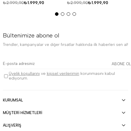
₺2.999,90
₺1.999,90
₺2.999,90
₺1.999,90
Bültenimize abone ol
Trendler, kampanyalar ve diğer fırsatlar hakkında ilk haberleri sen al!
ABONE OL
Üyelik koşullarını
ve
kişisel verilerimin
korunmasını kabul
ediyorum.
KURUMSAL
MÜŞTERİ HİZMETLERİ
ALIŞVERİŞ