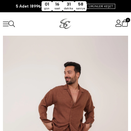
01
16
31
57
5 Adet 1899₺
ÜRÜNLERİ KEŞET
gün
saat
dakika
saniye
0