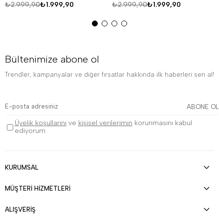
₺2.999,90
₺1.999,90
₺2.999,90
₺1.999,90
Bültenimize abone ol
Trendler, kampanyalar ve diğer fırsatlar hakkında ilk haberleri sen al!
ABONE OL
Üyelik koşullarını
ve
kişisel verilerimin
korunmasını kabul
ediyorum.
KURUMSAL
MÜŞTERİ HİZMETLERİ
ALIŞVERİŞ