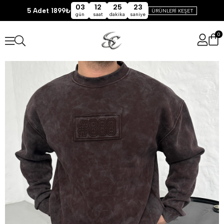
03
12
25
22
5 Adet 1899₺
ÜRÜNLERİ KEŞET
gün
saat
dakika
saniye
0