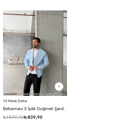
2 Renk Daha
Bebemavi 3 İplik Düğmeli Şardonlu DISORDER Baskılı Hırka VS
₺1.599,90
₺839,90