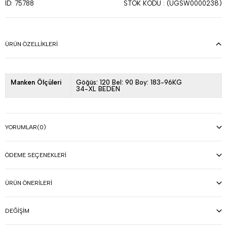
STOK KODU
(UGSW0000238)
ID: 75788
ÜRÜN ÖZELLIKLERI
Manken Ölçüleri
Göğüs: 120 Bel: 90 Boy: 183-96KG
34-XL BEDEN
YORUMLAR
(0)
ÖDEME SEÇENEKLERI
ÜRÜN ÖNERILERI
DEĞIŞIM