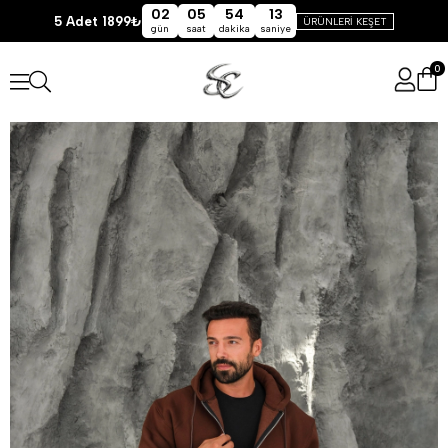
02
05
54
13
5 Adet 1899₺
ÜRÜNLERİ KEŞET
gün
saat
dakika
saniye
0