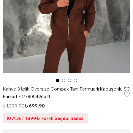
Kahve 3 İplik Oversize Compak Tam Fermuarlı Kapüşonlu SC
Barkod
7277800496521
₺1.399,90
₺699,90
10 ADET 1899₺ Farklı Seçebilirsiniz.