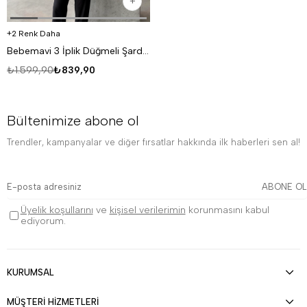
2 Renk Daha
Bebemavi 3 İplik Düğmeli Şardonlu DISORDER Baskılı Hırka VS
₺1.599,90
₺839,90
Bültenimize abone ol
Trendler, kampanyalar ve diğer fırsatlar hakkında ilk haberleri sen al!
ABONE OL
Üyelik koşullarını
ve
kişisel verilerimin
korunmasını kabul
ediyorum.
KURUMSAL
MÜŞTERİ HİZMETLERİ