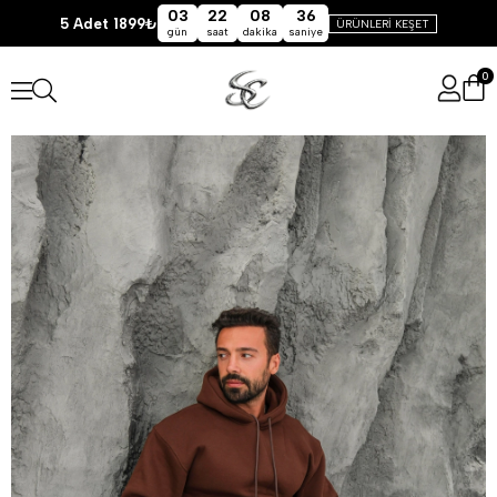
03
22
08
36
5 Adet 1899₺
ÜRÜNLERİ KEŞET
gün
saat
dakika
saniye
0