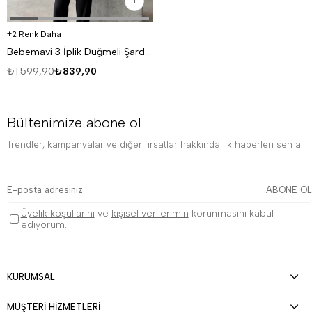
2 Renk Daha
Bebemavi 3 İplik Düğmeli Şardonlu DISORDER Baskılı Hırka VS
₺1.599,90
₺839,90
Bültenimize abone ol
Trendler, kampanyalar ve diğer fırsatlar hakkında ilk haberleri sen al!
ABONE OL
Üyelik koşullarını
ve
kişisel verilerimin
korunmasını kabul
ediyorum.
KURUMSAL
MÜŞTERİ HİZMETLERİ