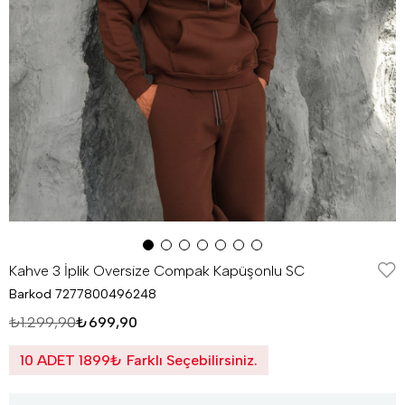
Kahve 3 İplik Oversize Compak Kapüşonlu SC
Barkod
7277800496248
₺1.299,90
₺699,90
10 ADET 1899₺ Farklı Seçebilirsiniz.