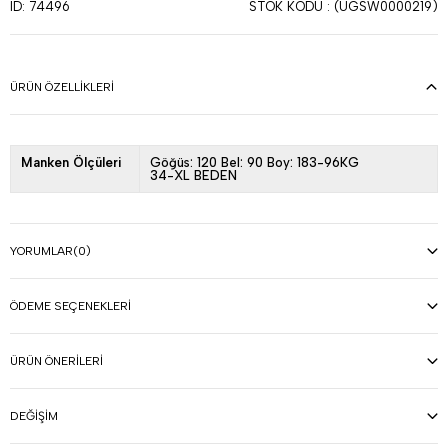
STOK KODU
(UGSW0000219)
ID: 74496
ÜRÜN ÖZELLIKLERI
Manken Ölçüleri
Göğüs: 120 Bel: 90 Boy: 183-96KG
34-XL BEDEN
YORUMLAR
(0)
ÖDEME SEÇENEKLERI
ÜRÜN ÖNERILERI
DEĞIŞIM