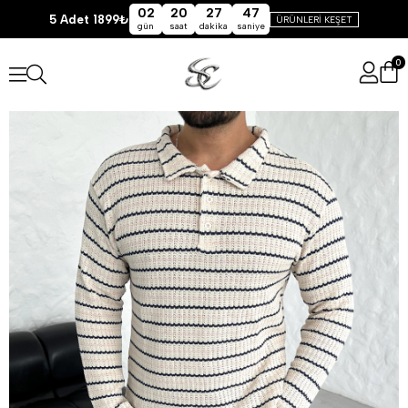
02
20
27
46
5 Adet 1899₺
ÜRÜNLERİ KEŞET
gün
saat
dakika
saniye
0