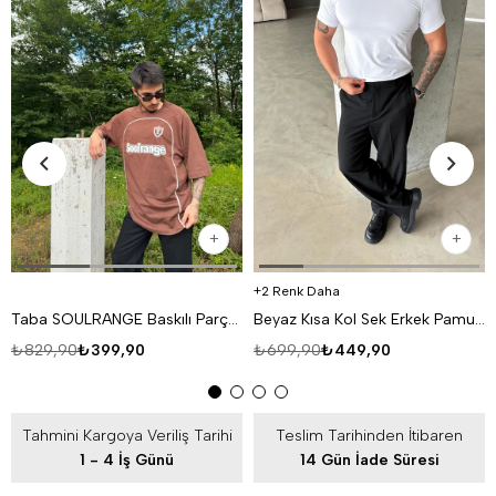
2 Renk Daha
Taba SOULRANGE Baskılı Parçalı Oversize T-SHIRT PNC 1009
Beyaz Kısa Kol Sek Erkek Pamuk Likralı T-SHİRT SC
₺829,90
₺399,90
₺699,90
₺449,90
Tahmini Kargoya Veriliş Tarihi
Teslim Tarihinden İtibaren
1 - 4 İş Günü
14 Gün İade Süresi