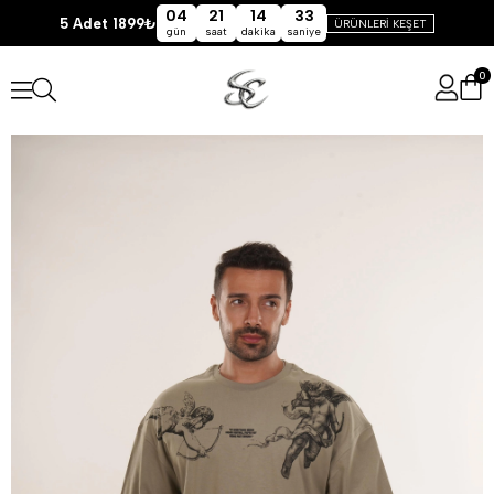
04
21
14
33
5 Adet 1899₺
ÜRÜNLERİ KEŞET
gün
saat
dakika
saniye
0