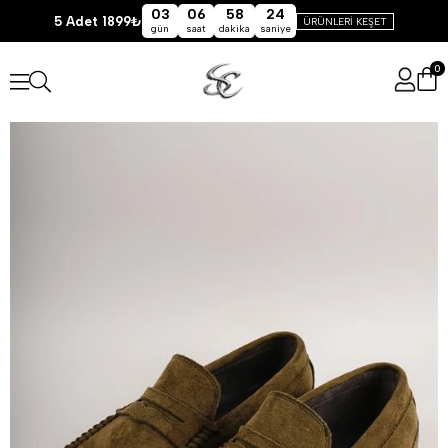
03
06
58
24
5 Adet 1899₺
ÜRÜNLERİ KEŞET
gün
saat
dakika
saniye
0