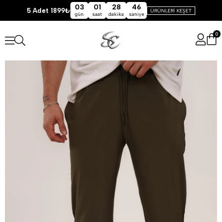
03
01
28
46
5 Adet 1899₺
ÜRÜNLERİ KEŞET
gün
saat
dakika
saniye
0