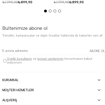
₺1.799,90
₺899,90
₺1.799,90
₺899,90
Bültenimize abone ol
Trendler, kampanyalar ve diğer fırsatlar hakkında ilk haberleri sen al!
ABONE OL
Üyelik koşullarını
ve
kişisel verilerimin
korunmasını kabul
ediyorum.
KURUMSAL
MÜŞTERİ HİZMETLERİ
ALIŞVERİŞ