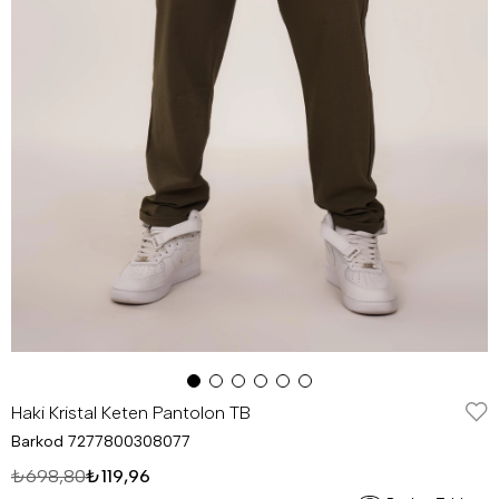
Haki Kristal Keten Pantolon TB
Barkod
7277800308077
₺698,80
₺119,96