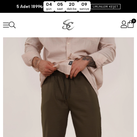
04
05
20
09
5 Adet 1899₺
ÜRÜNLERİ KEŞET
gün
saat
dakika
saniye
0