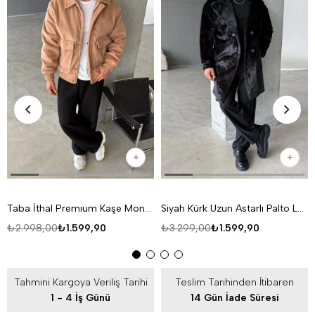
Taba İthal Premıum Kaşe Mont LNS
Siyah Kürk Uzun Astarlı Palto LNS
₺2.998,00
₺1.599,90
₺3.299,00
₺1.599,90
Tahmini Kargoya Veriliş Tarihi
Teslim Tarihinden İtibaren
1 - 4 İş Günü
14 Gün İade Süresi