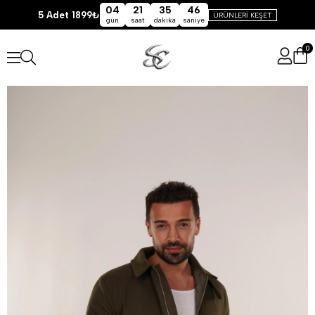
04
21
35
45
5 Adet 1899₺
ÜRÜNLERİ KEŞET
gün
saat
dakika
saniye
0