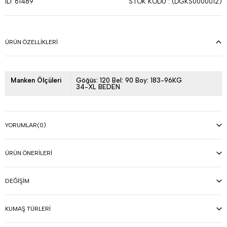
STOK KODU
(DGKS0000012)
ID: 61489
ÜRÜN ÖZELLIKLERI
Manken Ölçüleri
Göğüs: 120 Bel: 90 Boy: 183-96KG
34-XL BEDEN
YORUMLAR
(0)
ÜRÜN ÖNERILERI
DEĞIŞIM
KUMAŞ TÜRLERI